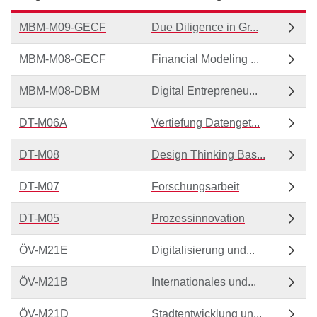
MBM-M09-GECF
Due Diligence in Gr...
MBM-M08-GECF
Financial Modeling ...
MBM-M08-DBM
Digital Entrepreneu...
DT-M06A
Vertiefung Datenget...
DT-M08
Design Thinking Bas...
DT-M07
Forschungsarbeit
DT-M05
Prozessinnovation
ÖV-M21E
Digitalisierung und...
ÖV-M21B
Internationales und...
ÖV-M21D
Stadtentwicklung un...